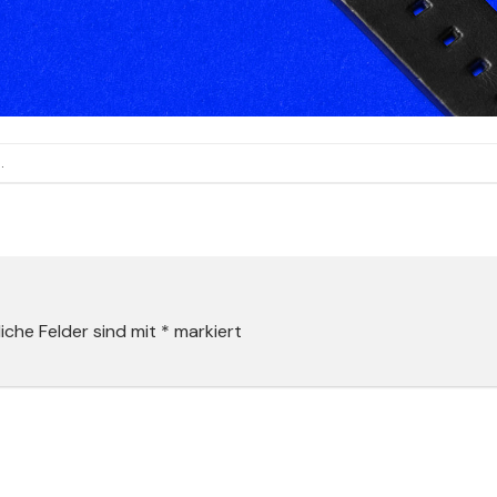
n
.
liche Felder sind mit
*
markiert