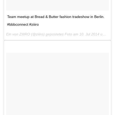
Team meetup at Bread & Butter fashion tradeshow in Berlin.
#bbbconnect #ziiiro
Ein von ZIIIRO (@ziiiro) gepostetes Foto am
10. Jul 2014 um 1:14 Uhr